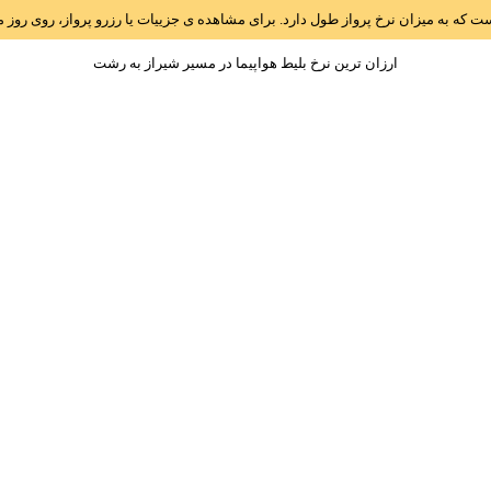
است که به میزان نرخ پرواز طول دارد. برای مشاهده ی جزییات یا رزرو پرواز، روی رو
ارزان ترین نرخ بلیط هواپیما در مسیر شيراز به رشت