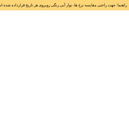
راهنما: جهت راحتی مقایسه نرخ ها، نوار آبی رنگی روبروی هر تاریخ قرارداده شده 