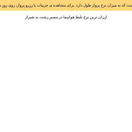
است که به میزان نرخ پرواز طول دارد. برای مشاهده ی جزییات یا رزرو پرواز، روی رو
ارزان ترین نرخ بلیط هواپیما در مسیر رشت به شيراز