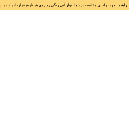
راهنما: جهت راحتی مقایسه نرخ ها، نوار آبی رنگی روبروی هر تاریخ قرارداده شده 